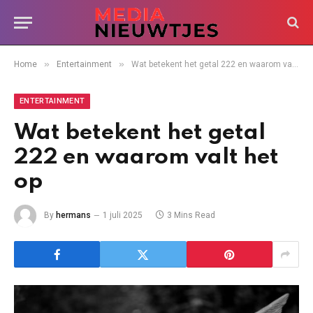
»
»
Home
Entertainment
Wat betekent het getal 222 en waarom valt het op
ENTERTAINMENT
Wat betekent het getal
222 en waarom valt het
op
By
hermans
1 juli 2025
3 Mins Read