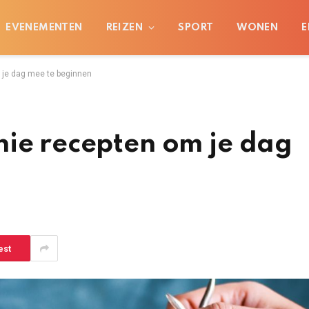
EVENEMENTEN
REIZEN
SPORT
WONEN
E
 je dag mee te beginnen
hie recepten om je dag
est