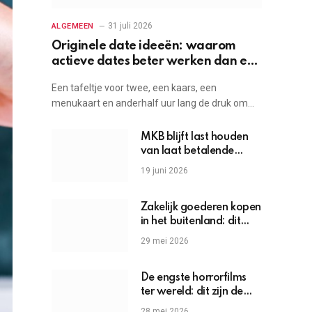
31 juli 2026
ALGEMEEN
Originele date ideeën: waarom
actieve dates beter werken dan een
etentje
Een tafeltje voor twee, een kaars, een
menukaart en anderhalf uur lang de druk om…
MKB blijft last houden
van laat betalende
grote bedrijven
19 juni 2026
Zakelijk goederen kopen
in het buitenland: dit
moet je weten
29 mei 2026
De engste horrorfilms
ter wereld: dit zijn de
griezels die je hartslag
28 mei 2026