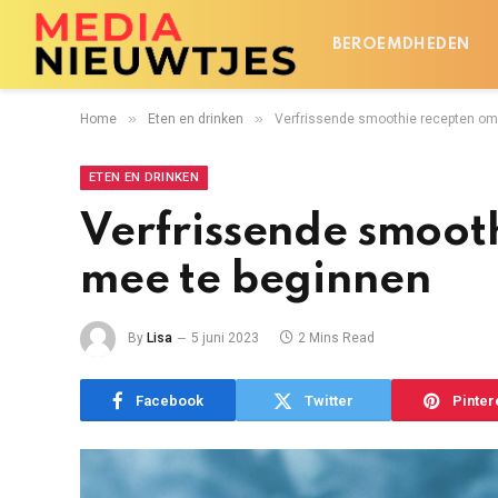
BEROEMDHEDEN
»
»
Home
Eten en drinken
Verfrissende smoothie recepten om
ETEN EN DRINKEN
Verfrissende smoot
mee te beginnen
By
Lisa
5 juni 2023
2 Mins Read
Facebook
Twitter
Pinter