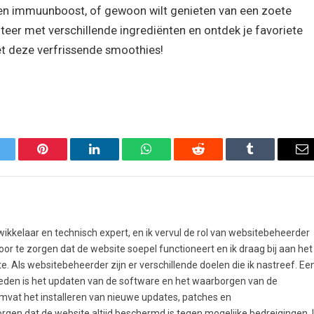
 een immuunboost, of gewoon wilt genieten van een zoete
enteer met verschillende ingrediënten en ontdek je favoriete
t deze verfrissende smoothies!
itter
Pinterest
LinkedIn
WhatsApp
Reddit
Tumblr
Em
ikkelaar en technisch expert, en ik vervul de rol van websitebeheerder
oor te zorgen dat de website soepel functioneert en ik draag bij aan het
e. Als websitebeheerder zijn er verschillende doelen die ik nastreef. Ee
heden is het updaten van de software en het waarborgen van de
omvat het installeren van nieuwe updates, patches en
rgen dat de website altijd beschermd is tegen mogelijke bedreigingen. 