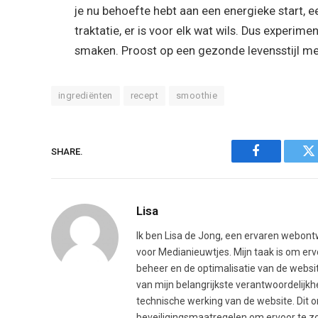
je nu behoefte hebt aan een energieke start,
traktatie, er is voor elk wat wils. Dus experim
smaken. Proost op een gezonde levensstijl me
ingrediënten
recept
smoothie
SHARE.
Facebook
Tw
Lisa
Ik ben Lisa de Jong, een ervaren webontw
voor Medianieuwtjes. Mijn taak is om erv
beheer en de optimalisatie van de websit
van mijn belangrijkste verantwoordelijk
technische werking van de website. Dit 
beveiligingsmaatregelen om ervoor te zo